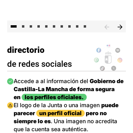
II 
directorio
de redes sociales
Imagen
Accede a al información del
Gobierno de
Castilla-La Mancha de forma segura
en
los perfiles oficiales.
Imagen
El logo de la Junta o una imagen
puede
parecer
un perfil oficial
pero no
siempre lo es
. Una imagen no acredita
que la cuenta sea auténtica.