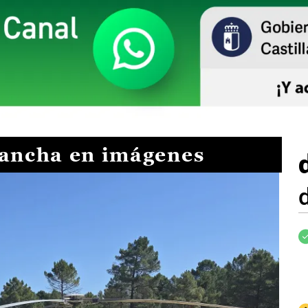
Mancha en imágenes
I