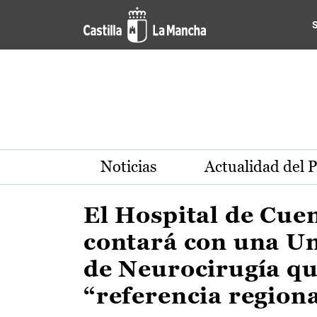
Actualidad de la región de 
Pasar al contenido principal
Noticias
Actualidad del 
El Hospital de Cue
contará con una U
de Neurocirugía qu
“referencia region