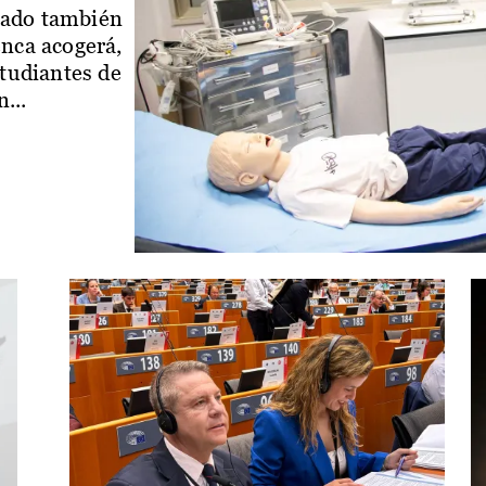
iado también
enca acogerá,
studiantes de
...