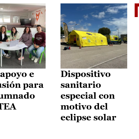
II Vu
apoyo e
Dispositivo
usión para
sanitario
lumnado
especial con
 TEA
motivo del
eclipse solar