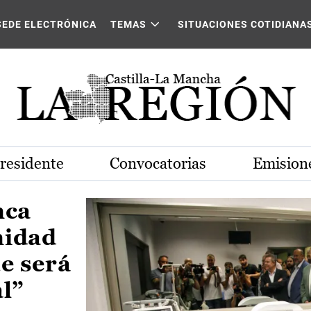
Castilla-La Mancha
SEDE ELECTRÓNICA
TEMAS
SITUACIONES COTIDIANA
Presidente
Convocatorias
Emisione
nca
nidad
e será
al”