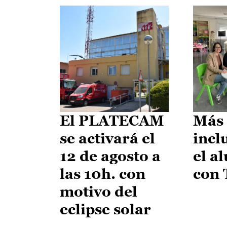
El PLATECAM
Más 
se activará el
incl
12 de agosto a
el a
las 10h. con
con
motivo del
eclipse solar