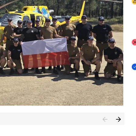
I
I
I
rcambiar por tercer año consecutivo formación y experienci