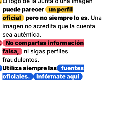
magen
El logo de la Junta o una imagen
puede parecer
un perfil
oficial
pero no siempre lo es
. Una
imagen no acredita que la cuenta
sea auténtica.
magen
No compartas información
falsa,
ni sigas perfiles
fraudulentos.
magen
Utiliza siempre las
fuentes
oficiales.
Infórmate aquí
as con un dispositivo internacional de bomberos forestales,