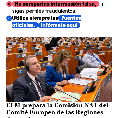
Imagen
No compartas información falsa,
ni
sigas perfiles fraudulentos.
Imagen
Utiliza siempre las
fuentes
oficiales.
Infórmate aquí
CLM prepara la Comisión NAT del
Comité Europeo de las Regiones