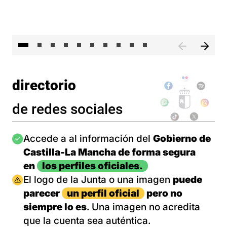
II 
directorio
de redes sociales
Imagen
Accede a al información del
Gobierno de
Castilla-La Mancha de forma segura
en
los perfiles oficiales.
Imagen
El logo de la Junta o una imagen
puede
parecer
un perfil oficial
pero no
siempre lo es
. Una imagen no acredita
que la cuenta sea auténtica.