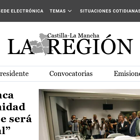
Castilla-La Mancha
SEDE ELECTRÓNICA
TEMAS
SITUACIONES COTIDIANA
Presidente
Convocatorias
Emisione
nca
nidad
e será
al”