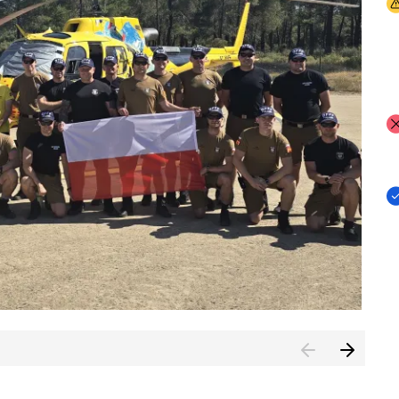
I
I
I
rcambiar por tercer año consecutivo formación y experienci