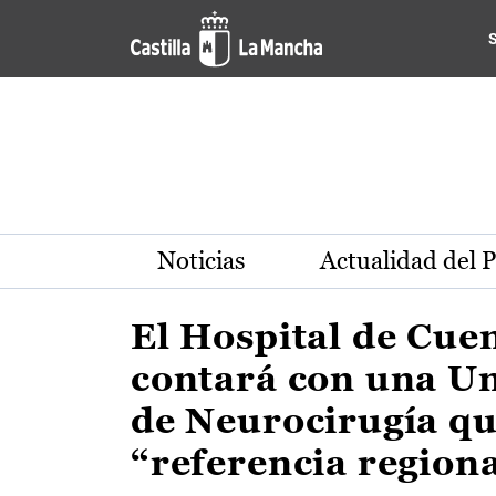
Actualidad de la región de 
Pasar al contenido principal
Noticias
Actualidad del 
El Hospital de Cue
contará con una U
de Neurocirugía qu
“referencia region