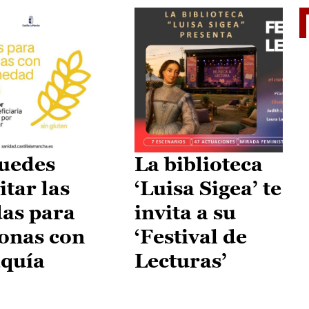
II Vu
uedes
La biblioteca
itar las
‘Luisa Sigea’ te
as para
invita a su
onas con
‘Festival de
aquía
Lecturas’