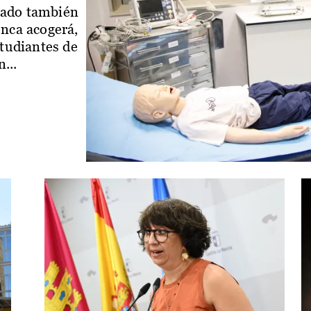
iado también
enca acogerá,
studiantes de
...