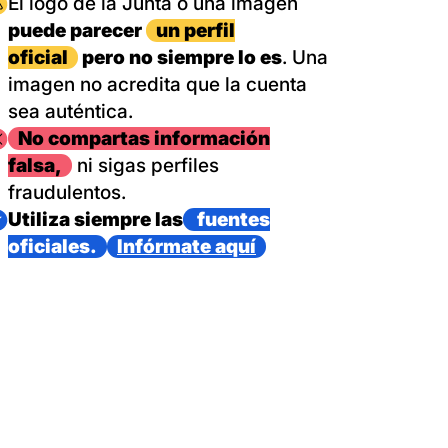
magen
El logo de la Junta o una imagen
puede parecer
un perfil
oficial
pero no siempre lo es
. Una
imagen no acredita que la cuenta
sea auténtica.
magen
No compartas información
falsa,
ni sigas perfiles
fraudulentos.
magen
Utiliza siempre las
fuentes
oficiales.
Infórmate aquí
as con un dispositivo internacional de bomberos forestales,