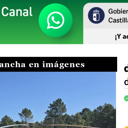
Mancha en imágenes
I