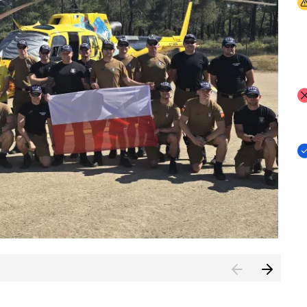
I
I
I
rcambiar por tercer año consecutivo formación y experienci