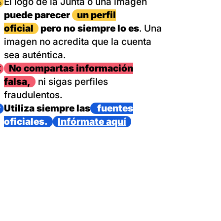
magen
El logo de la Junta o una imagen
puede parecer
un perfil
oficial
pero no siempre lo es
. Una
imagen no acredita que la cuenta
sea auténtica.
magen
No compartas información
falsa,
ni sigas perfiles
fraudulentos.
magen
Utiliza siempre las
fuentes
oficiales.
Infórmate aquí
as con un dispositivo internacional de bomberos forestales,