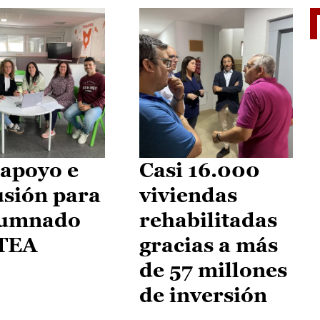
II Vu
apoyo e
Casi 16.000
usión para
viviendas
lumnado
rehabilitadas
 TEA
gracias a más
de 57 millones
de inversión