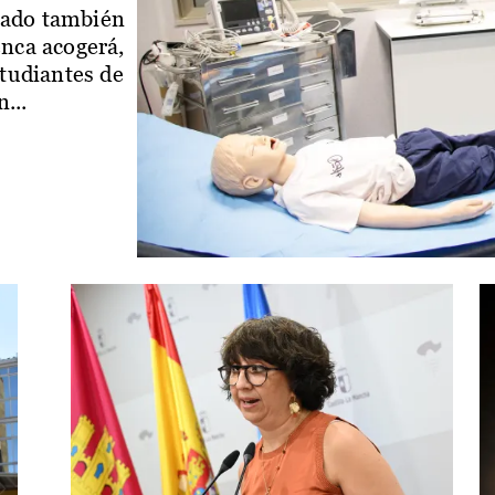
iado también
enca acogerá,
studiantes de
...