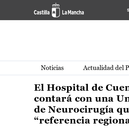
Actualidad de la región de 
Pasar al contenido principal
Noticias
Actualidad del 
El Hospital de Cue
contará con una U
de Neurocirugía qu
“referencia region