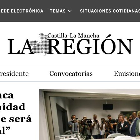
Castilla-La Mancha
SEDE ELECTRÓNICA
TEMAS
SITUACIONES COTIDIANA
Presidente
Convocatorias
Emisione
nca
nidad
e será
al”