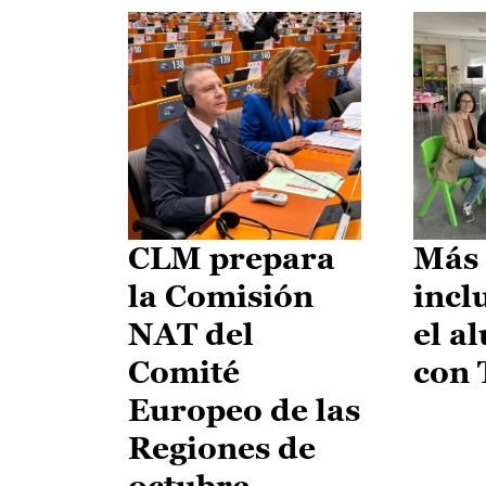
CLM prepara
Más 
la Comisión
incl
NAT del
el a
Comité
con
Europeo de las
Regiones de
octubre