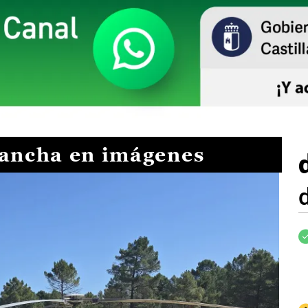
Mancha en imágenes
I