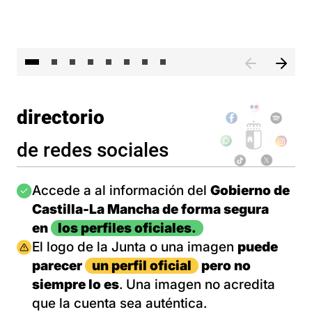
El 
directorio
de redes sociales
Imagen
Accede a al información del
Gobierno de
Castilla-La Mancha de forma segura
en
los perfiles oficiales.
Imagen
El logo de la Junta o una imagen
puede
parecer
un perfil oficial
pero no
siempre lo es
. Una imagen no acredita
que la cuenta sea auténtica.