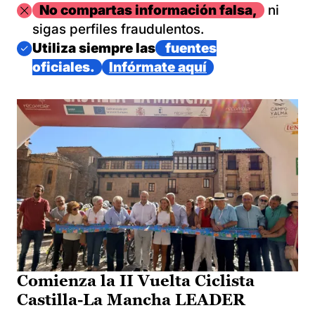
Imagen
No compartas información falsa,
ni
sigas perfiles fraudulentos.
Imagen
Utiliza siempre las
fuentes
oficiales.
Infórmate aquí
Comienza la II Vuelta Ciclista
Castilla-La Mancha LEADER