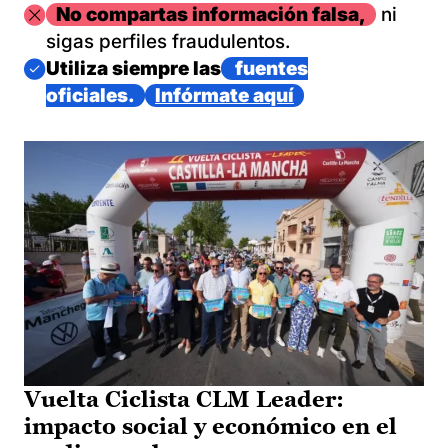
Imagen
No compartas información falsa,
ni
sigas perfiles fraudulentos.
Imagen
Utiliza siempre las
fuentes
oficiales.
Infórmate aquí
Vuelta Ciclista CLM Leader:
impacto social y económico en el