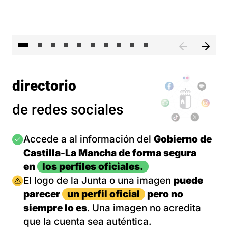
II 
directorio
de redes sociales
Imagen
Accede a al información del
Gobierno de
Castilla-La Mancha de forma segura
en
los perfiles oficiales.
Imagen
El logo de la Junta o una imagen
puede
parecer
un perfil oficial
pero no
siempre lo es
. Una imagen no acredita
que la cuenta sea auténtica.