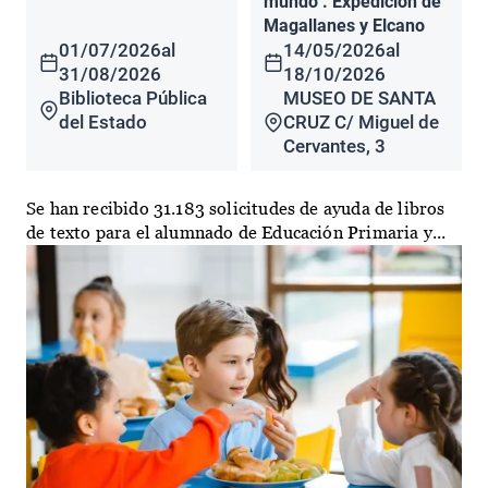
mundo". Expedición de
Magallanes y Elcano
01/07/2026
al
14/05/2026
al
31/08/2026
18/10/2026
Biblioteca Pública
MUSEO DE SANTA
del Estado
CRUZ C/ Miguel de
Cervantes, 3
Se han recibido 31.183 solicitudes de ayuda de libros
de texto para el alumnado de Educación Primaria y...