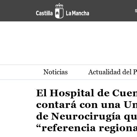
Actualidad de la región de 
Pasar al contenido principal
Noticias
Actualidad del 
El Hospital de Cue
contará con una U
de Neurocirugía qu
“referencia region