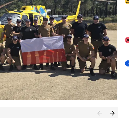
I
I
I
rcambiar por tercer año consecutivo formación y experienci