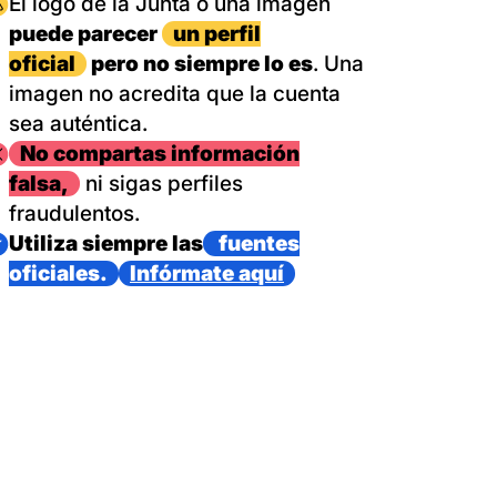
magen
El logo de la Junta o una imagen
puede parecer
un perfil
oficial
pero no siempre lo es
. Una
imagen no acredita que la cuenta
sea auténtica.
magen
No compartas información
falsa,
ni sigas perfiles
fraudulentos.
magen
Utiliza siempre las
fuentes
oficiales.
Infórmate aquí
as con un dispositivo internacional de bomberos forestales,