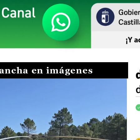
Mancha en imágenes
I