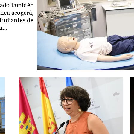
iado también
enca acogerá,
studiantes de
...