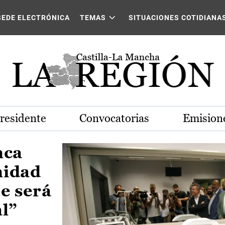
Castilla-La Mancha
SEDE ELECTRÓNICA
TEMAS
SITUACIONES COTIDIANA
Presidente
Convocatorias
Emisione
nca
nidad
e será
al”