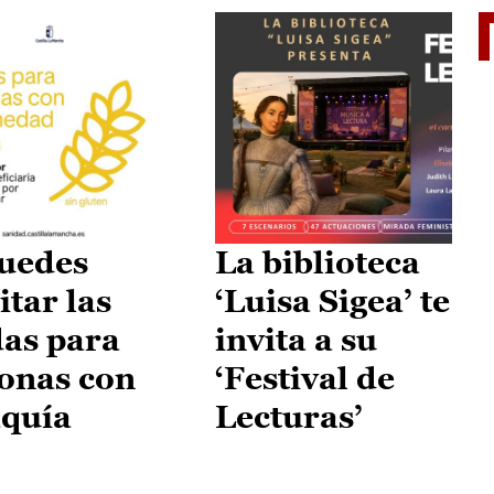
II Vu
uedes
La biblioteca
itar las
‘Luisa Sigea’ te
as para
invita a su
onas con
‘Festival de
aquía
Lecturas’