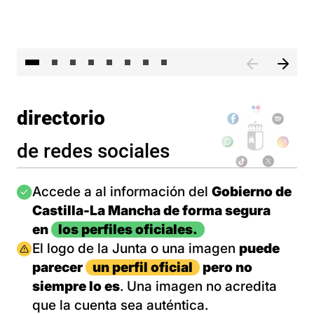
El 
directorio
de redes sociales
Imagen
Accede a al información del
Gobierno de
Castilla-La Mancha de forma segura
en
los perfiles oficiales.
Imagen
El logo de la Junta o una imagen
puede
parecer
un perfil oficial
pero no
siempre lo es
. Una imagen no acredita
que la cuenta sea auténtica.