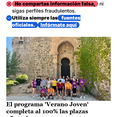
Imagen
No compartas información falsa,
ni
sigas perfiles fraudulentos.
Imagen
Utiliza siempre las
fuentes
oficiales.
Infórmate aquí
El programa 'Verano Joven'
completa al 100% las plazas