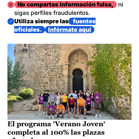
Imagen
No compartas información falsa,
ni
sigas perfiles fraudulentos.
Imagen
Utiliza siempre las
fuentes
oficiales.
Infórmate aquí
El programa 'Verano Joven'
completa al 100% las plazas