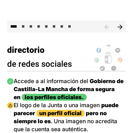
El 
directorio
de redes sociales
Imagen
Accede a al información del
Gobierno de
Castilla-La Mancha de forma segura
en
los perfiles oficiales.
Imagen
El logo de la Junta o una imagen
puede
parecer
un perfil oficial
pero no
siempre lo es
. Una imagen no acredita
que la cuenta sea auténtica.