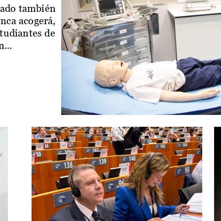
iado también
enca acogerá,
studiantes de
...