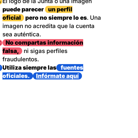
magen
El logo de la Junta o una imagen
puede parecer
un perfil
oficial
pero no siempre lo es
. Una
imagen no acredita que la cuenta
sea auténtica.
magen
No compartas información
falsa,
ni sigas perfiles
fraudulentos.
magen
Utiliza siempre las
fuentes
oficiales.
Infórmate aquí