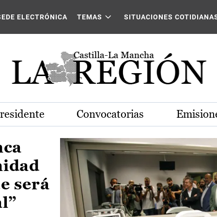
Castilla-La Mancha
SEDE ELECTRÓNICA
TEMAS
SITUACIONES COTIDIANA
Presidente
Convocatorias
Emisione
nca
nidad
e será
al”