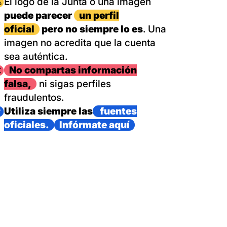
magen
El logo de la Junta o una imagen
puede parecer
un perfil
oficial
pero no siempre lo es
. Una
imagen no acredita que la cuenta
sea auténtica.
magen
No compartas información
falsa,
ni sigas perfiles
fraudulentos.
magen
Utiliza siempre las
fuentes
oficiales.
Infórmate aquí
as con un dispositivo internacional de bomberos forestales,