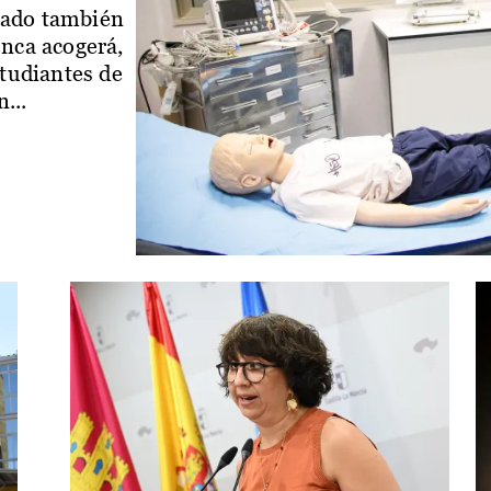
iado también
enca acogerá,
studiantes de
...