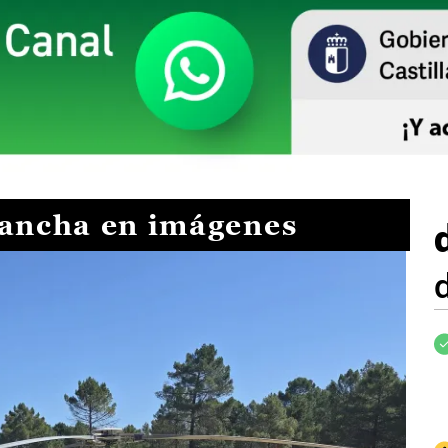
Mancha en imágenes
I