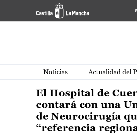
Actualidad de la región de 
Pasar al contenido principal
Noticias
Actualidad del 
El Hospital de Cue
contará con una U
de Neurocirugía qu
“referencia region