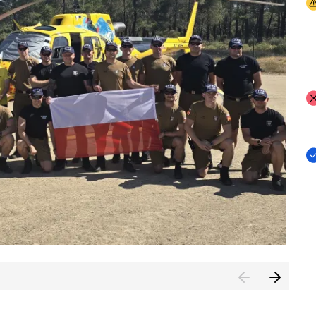
I
I
I
rcambiar por tercer año consecutivo formación y experienci