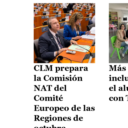
CLM prepara
Más 
la Comisión
incl
NAT del
el a
Comité
con
Europeo de las
Regiones de
octubre