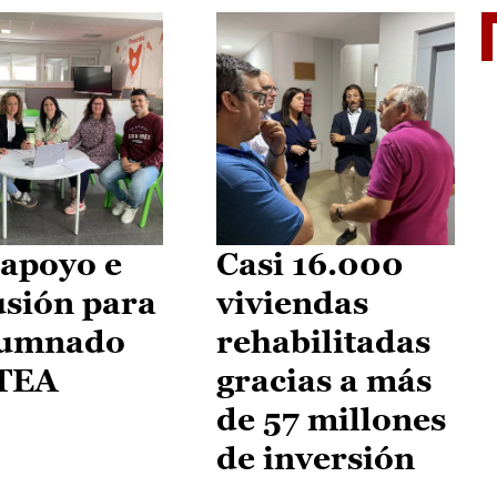
II Vu
apoyo e
Casi 16.000
usión para
viviendas
lumnado
rehabilitadas
 TEA
gracias a más
de 57 millones
de inversión