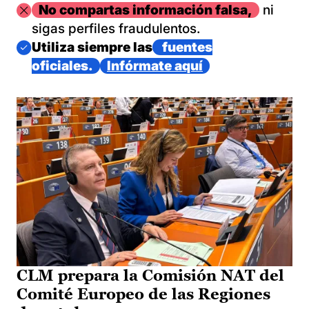
Imagen
No compartas información falsa,
ni
sigas perfiles fraudulentos.
Imagen
Utiliza siempre las
fuentes
oficiales.
Infórmate aquí
CLM prepara la Comisión NAT del
Comité Europeo de las Regiones