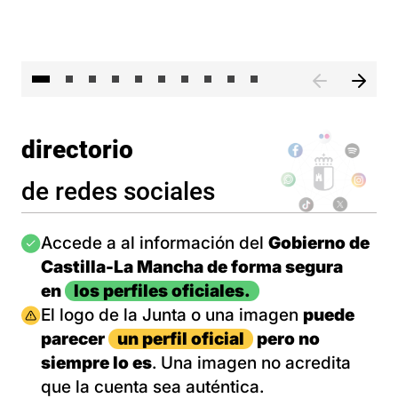
II 
directorio
de redes sociales
Imagen
Accede a al información del
Gobierno de
Castilla-La Mancha de forma segura
en
los perfiles oficiales.
Imagen
El logo de la Junta o una imagen
puede
parecer
un perfil oficial
pero no
siempre lo es
. Una imagen no acredita
que la cuenta sea auténtica.