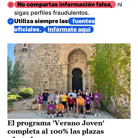
Imagen
No compartas información falsa,
ni
sigas perfiles fraudulentos.
Imagen
Utiliza siempre las
fuentes
oficiales.
Infórmate aquí
El programa 'Verano Joven'
completa al 100% las plazas