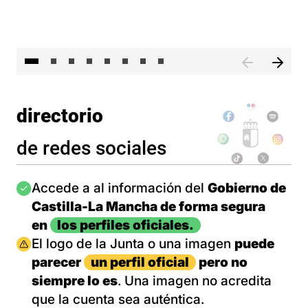
El 
directorio
de redes sociales
Imagen
Accede a al información del
Gobierno de
Castilla-La Mancha de forma segura
en
los perfiles oficiales.
Imagen
El logo de la Junta o una imagen
puede
parecer
un perfil oficial
pero no
siempre lo es
. Una imagen no acredita
que la cuenta sea auténtica.