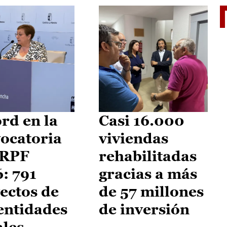
El je
rd en la
Casi 16.000
ocatoria
viviendas
IRPF
rehabilitadas
: 791
gracias a más
ectos de
de 57 millones
entidades
de inversión
ales