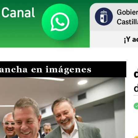
Mancha en imágenes
I