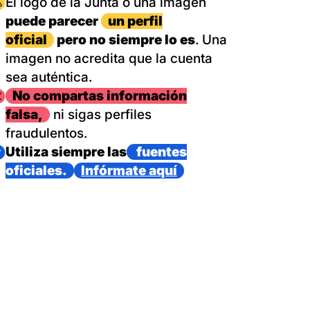
magen
El logo de la Junta o una imagen
puede parecer
un perfil
oficial
pero no siempre lo es
. Una
imagen no acredita que la cuenta
sea auténtica.
magen
No compartas información
falsa,
ni sigas perfiles
fraudulentos.
magen
Utiliza siempre las
fuentes
oficiales.
Infórmate aquí