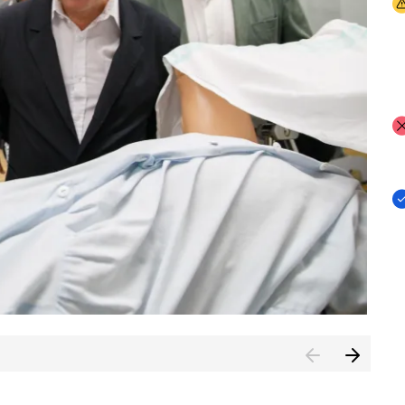
I
I
I
n de Cuenca (CESICU)