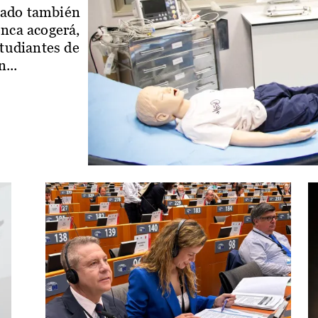
iado también
enca acogerá,
studiantes de
...