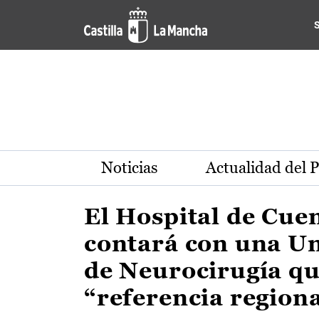
Actualidad de la región de 
Pasar al contenido principal
Noticias
Actualidad del 
El Hospital de Cue
contará con una U
de Neurocirugía qu
“referencia region