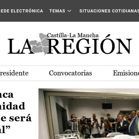
Castilla-La Mancha
SEDE ELECTRÓNICA
TEMAS
SITUACIONES COTIDIANA
Presidente
Convocatorias
Emisione
nca
nidad
e será
al”