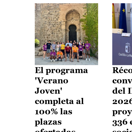
El programa
Réco
'Verano
conv
Joven'
del 
completa al
2026
100% las
proy
plazas
336 
ofertadas
soci