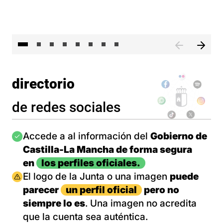
El 
directorio
de redes sociales
Imagen
Accede a al información del
Gobierno de
Castilla-La Mancha de forma segura
en
los perfiles oficiales.
Imagen
El logo de la Junta o una imagen
puede
parecer
un perfil oficial
pero no
siempre lo es
. Una imagen no acredita
que la cuenta sea auténtica.