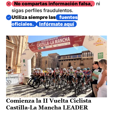
Imagen
No compartas información falsa,
ni
sigas perfiles fraudulentos.
Imagen
Utiliza siempre las
fuentes
oficiales.
Infórmate aquí
Comienza la II Vuelta Ciclista
Castilla-La Mancha LEADER