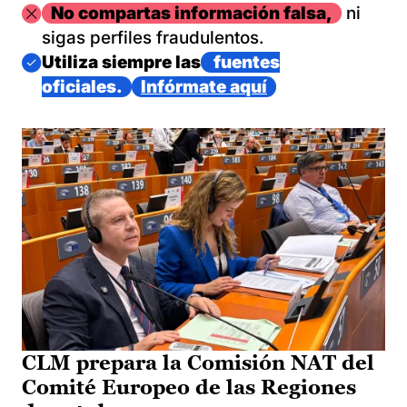
Imagen
No compartas información falsa,
ni
sigas perfiles fraudulentos.
Imagen
Utiliza siempre las
fuentes
oficiales.
Infórmate aquí
CLM prepara la Comisión NAT del
Comité Europeo de las Regiones