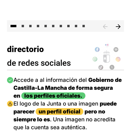
II 
directorio
de redes sociales
Imagen
Accede a al información del
Gobierno de
Castilla-La Mancha de forma segura
en
los perfiles oficiales.
Imagen
El logo de la Junta o una imagen
puede
parecer
un perfil oficial
pero no
siempre lo es
. Una imagen no acredita
que la cuenta sea auténtica.