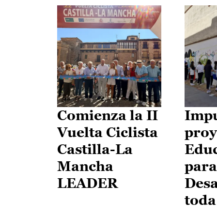
Comienza la II
Impu
Vuelta Ciclista
proy
Castilla-La
Edu
Mancha
para
LEADER
Desa
toda