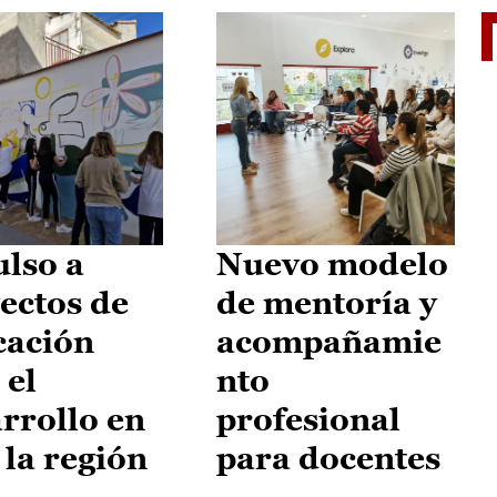
El je
lso a
Nuevo modelo
ectos de
de mentoría y
cación
acompañamie
 el
nto
rrollo en
profesional
 la región
para docentes