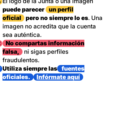
magen
El logo de la Junta o una imagen
puede parecer
un perfil
oficial
pero no siempre lo es
. Una
imagen no acredita que la cuenta
sea auténtica.
magen
No compartas información
falsa,
ni sigas perfiles
fraudulentos.
magen
Utiliza siempre las
fuentes
oficiales.
Infórmate aquí