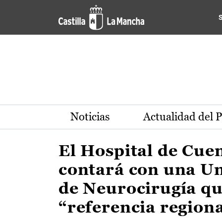
Actualidad de la región de 
Pasar al contenido principal
Noticias
Actualidad del 
El Hospital de Cue
contará con una U
de Neurocirugía qu
“referencia region