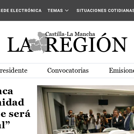
Castilla-La Mancha
SEDE ELECTRÓNICA
TEMAS
SITUACIONES COTIDIANA
Presidente
Convocatorias
Emisione
nca
nidad
e será
al”