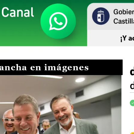
Mancha en imágenes
I