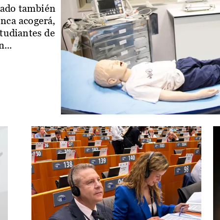
iado también
enca acogerá,
studiantes de
...