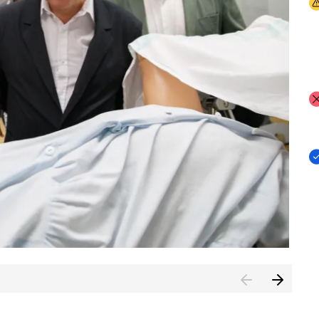
I
I
I
n de Cuenca (CESICU)