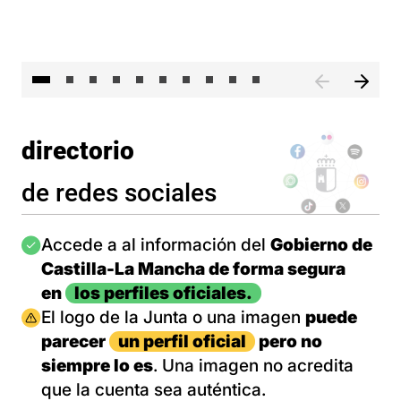
II 
directorio
de redes sociales
Imagen
Accede a al información del
Gobierno de
Castilla-La Mancha de forma segura
en
los perfiles oficiales.
Imagen
El logo de la Junta o una imagen
puede
parecer
un perfil oficial
pero no
siempre lo es
. Una imagen no acredita
que la cuenta sea auténtica.