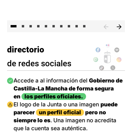
II 
directorio
de redes sociales
Imagen
Accede a al información del
Gobierno de
Castilla-La Mancha de forma segura
en
los perfiles oficiales.
Imagen
El logo de la Junta o una imagen
puede
parecer
un perfil oficial
pero no
siempre lo es
. Una imagen no acredita
que la cuenta sea auténtica.