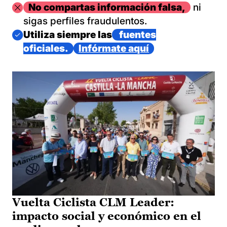
Imagen
No compartas información falsa,
ni
sigas perfiles fraudulentos.
Imagen
Utiliza siempre las
fuentes
oficiales.
Infórmate aquí
Vuelta Ciclista CLM Leader:
impacto social y económico en el