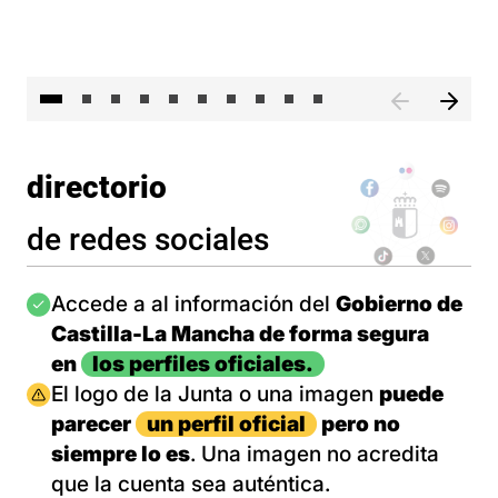
II 
directorio
de redes sociales
Imagen
Accede a al información del
Gobierno de
Castilla-La Mancha de forma segura
en
los perfiles oficiales.
Imagen
El logo de la Junta o una imagen
puede
parecer
un perfil oficial
pero no
siempre lo es
. Una imagen no acredita
que la cuenta sea auténtica.