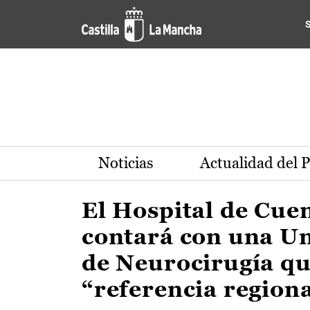
Actualidad de la región de 
Pasar al contenido principal
Noticias
Actualidad del 
El Hospital de Cue
contará con una U
de Neurocirugía qu
“referencia region