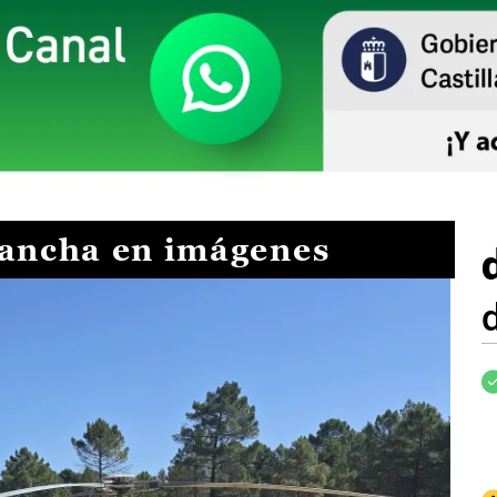
Mancha en imágenes
I