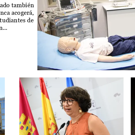
iado también
enca acogerá,
studiantes de
...