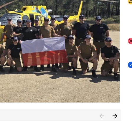
I
I
I
rcambiar por tercer año consecutivo formación y experienci