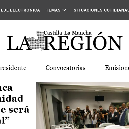
Castilla-La Mancha
SEDE ELECTRÓNICA
TEMAS
SITUACIONES COTIDIANA
Presidente
Convocatorias
Emisione
nca
nidad
e será
al”