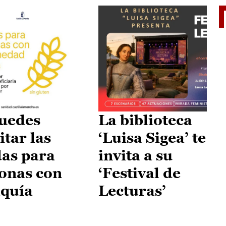
II Vu
uedes
La biblioteca
itar las
‘Luisa Sigea’ te
as para
invita a su
onas con
‘Festival de
aquía
Lecturas’