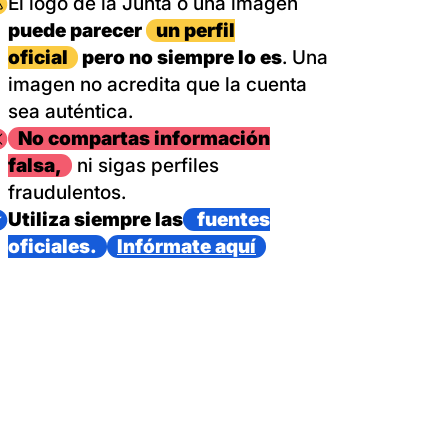
magen
El logo de la Junta o una imagen
puede parecer
un perfil
oficial
pero no siempre lo es
. Una
imagen no acredita que la cuenta
sea auténtica.
magen
No compartas información
falsa,
ni sigas perfiles
fraudulentos.
magen
Utiliza siempre las
fuentes
oficiales.
Infórmate aquí
as con un dispositivo internacional de bomberos forestales,