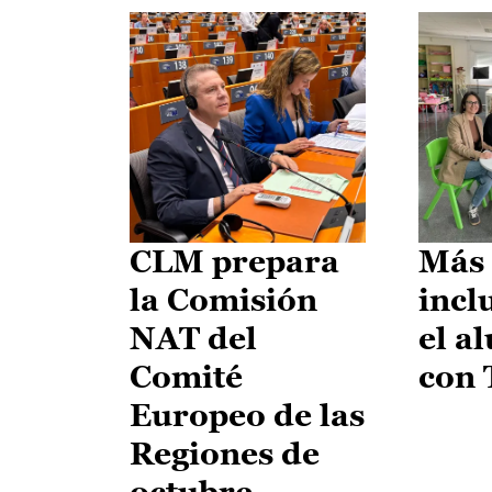
CLM prepara
Más 
la Comisión
incl
NAT del
el a
Comité
con
Europeo de las
Regiones de
octubre