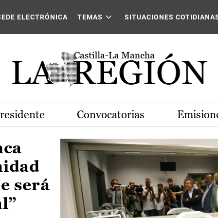
Castilla-La Mancha
SEDE ELECTRÓNICA
TEMAS
SITUACIONES COTIDIANA
Presidente
Convocatorias
Emisione
nca
nidad
e será
al”