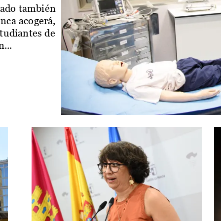
iado también
enca acogerá,
studiantes de
...