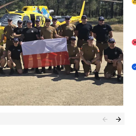
I
I
I
rcambiar por tercer año consecutivo formación y experienci