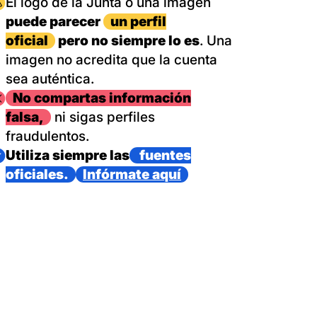
magen
El logo de la Junta o una imagen
puede parecer
un perfil
oficial
pero no siempre lo es
. Una
imagen no acredita que la cuenta
sea auténtica.
magen
No compartas información
falsa,
ni sigas perfiles
fraudulentos.
magen
Utiliza siempre las
fuentes
oficiales.
Infórmate aquí
as con un dispositivo internacional de bomberos forestales,