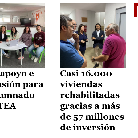
II Vu
apoyo e
Casi 16.000
usión para
viviendas
lumnado
rehabilitadas
 TEA
gracias a más
de 57 millones
de inversión