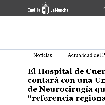
Actualidad de la región de 
Pasar al contenido principal
Noticias
Actualidad del 
El Hospital de Cue
contará con una U
de Neurocirugía qu
“referencia region