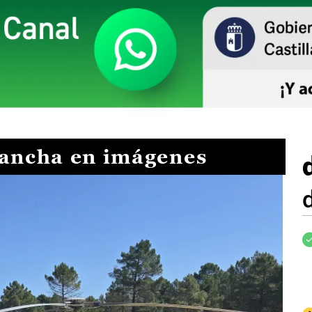
Mancha en imágenes
I