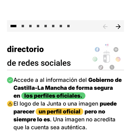
El 
directorio
de redes sociales
Imagen
Accede a al información del
Gobierno de
Castilla-La Mancha de forma segura
en
los perfiles oficiales.
Imagen
El logo de la Junta o una imagen
puede
parecer
un perfil oficial
pero no
siempre lo es
. Una imagen no acredita
que la cuenta sea auténtica.