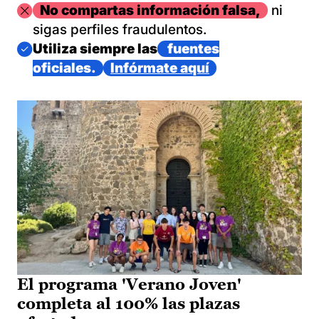
Imagen
No compartas información falsa,
ni
sigas perfiles fraudulentos.
Imagen
Utiliza siempre las
fuentes
oficiales.
Infórmate aquí
El programa 'Verano Joven'
completa al 100% las plazas