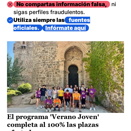
Imagen
No compartas información falsa,
ni
sigas perfiles fraudulentos.
Imagen
Utiliza siempre las
fuentes
oficiales.
Infórmate aquí
El programa 'Verano Joven'
completa al 100% las plazas