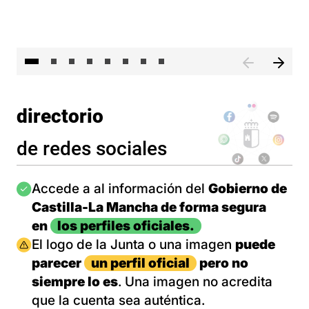
El 
directorio
de redes sociales
Imagen
Accede a al información del
Gobierno de
Castilla-La Mancha de forma segura
en
los perfiles oficiales.
Imagen
El logo de la Junta o una imagen
puede
parecer
un perfil oficial
pero no
siempre lo es
. Una imagen no acredita
que la cuenta sea auténtica.