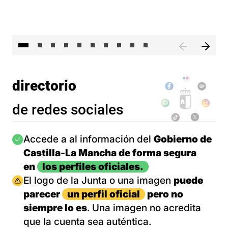
II 
directorio
de redes sociales
Imagen
Accede a al información del
Gobierno de
Castilla-La Mancha de forma segura
en
los perfiles oficiales.
Imagen
El logo de la Junta o una imagen
puede
parecer
un perfil oficial
pero no
siempre lo es
. Una imagen no acredita
que la cuenta sea auténtica.