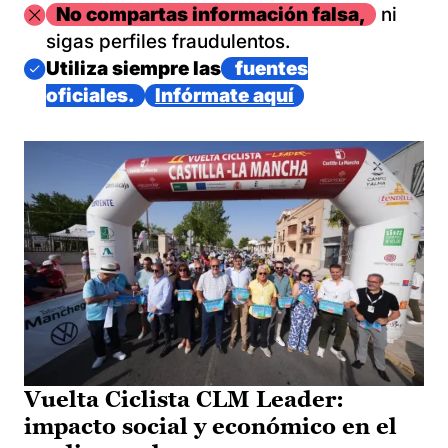
Imagen
No compartas información falsa,
ni
sigas perfiles fraudulentos.
Imagen
Utiliza siempre las
fuentes
oficiales.
Infórmate aquí
Vuelta Ciclista CLM Leader:
impacto social y económico en el