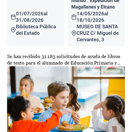
mundo". Expedición de
Magallanes y Elcano
01/07/2026
al
14/05/2026
al
31/08/2026
18/10/2026
Biblioteca Pública
MUSEO DE SANTA
del Estado
CRUZ C/ Miguel de
Cervantes, 3
Se han recibido 31.183 solicitudes de ayuda de libros
de texto para el alumnado de Educación Primaria y...