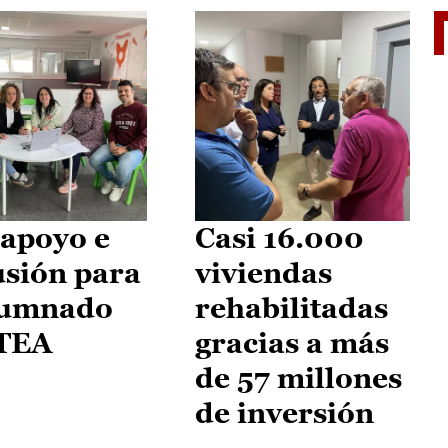
II Vu
apoyo e
Casi 16.000
usión para
viviendas
lumnado
rehabilitadas
 TEA
gracias a más
de 57 millones
de inversión