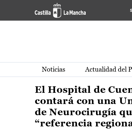
Actualidad de la región de 
Pasar al contenido principal
Noticias
Actualidad del 
El Hospital de Cue
contará con una U
de Neurocirugía qu
“referencia region