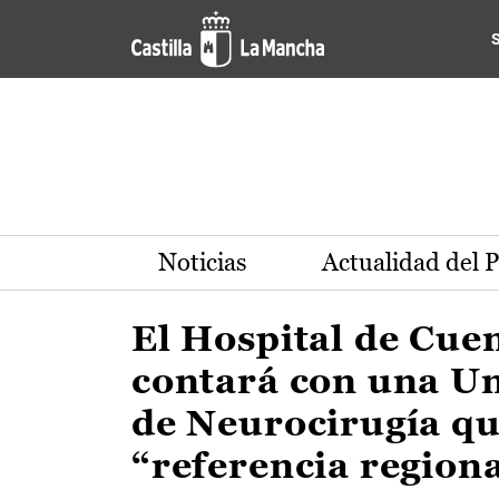
Actualidad de la región de 
Pasar al contenido principal
Noticias
Actualidad del 
El Hospital de Cue
contará con una U
de Neurocirugía qu
“referencia region