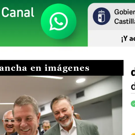
Mancha en imágenes
I