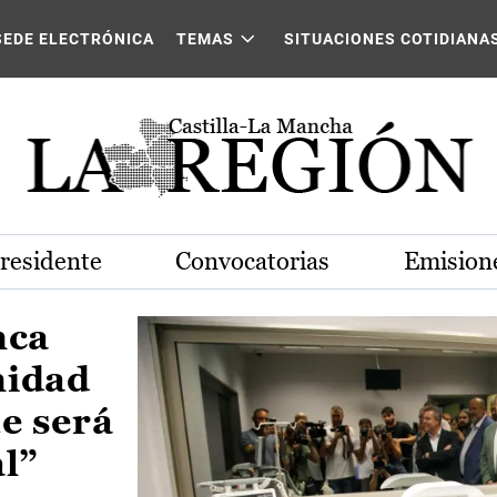
Castilla-La Mancha
SEDE ELECTRÓNICA
TEMAS
SITUACIONES COTIDIANA
Presidente
Convocatorias
Emisione
nca
nidad
e será
al”