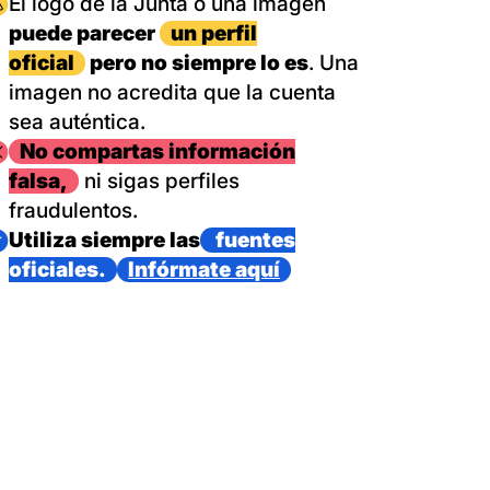
magen
El logo de la Junta o una imagen
puede parecer
un perfil
oficial
pero no siempre lo es
. Una
imagen no acredita que la cuenta
sea auténtica.
magen
No compartas información
falsa,
ni sigas perfiles
fraudulentos.
magen
Utiliza siempre las
fuentes
oficiales.
Infórmate aquí