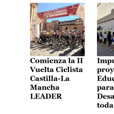
Comienza la II
Impu
Vuelta Ciclista
proy
Castilla-La
Edu
Mancha
para
LEADER
Desa
toda