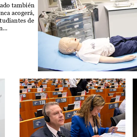
iado también
enca acogerá,
studiantes de
...