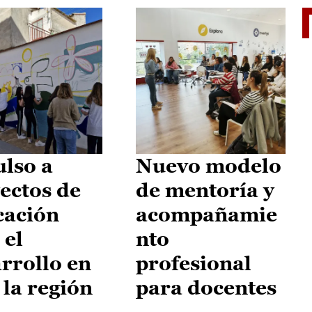
El je
lso a
Nuevo modelo
ectos de
de mentoría y
cación
acompañamie
 el
nto
rrollo en
profesional
 la región
para docentes