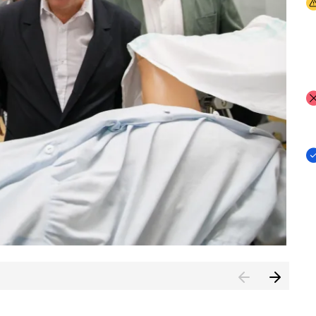
I
I
I
n de Cuenca (CESICU)