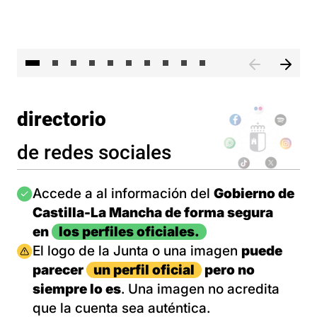
II 
directorio
de redes sociales
Imagen
Accede a al información del
Gobierno de
Castilla-La Mancha de forma segura
en
los perfiles oficiales.
Imagen
El logo de la Junta o una imagen
puede
parecer
un perfil oficial
pero no
siempre lo es
. Una imagen no acredita
que la cuenta sea auténtica.