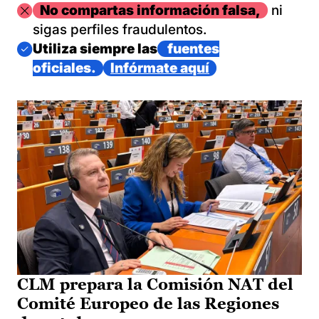
Imagen
No compartas información falsa,
ni
sigas perfiles fraudulentos.
Imagen
Utiliza siempre las
fuentes
oficiales.
Infórmate aquí
CLM prepara la Comisión NAT del
Comité Europeo de las Regiones