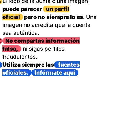
magen
El logo de la Junta o una imagen
puede parecer
un perfil
oficial
pero no siempre lo es
. Una
imagen no acredita que la cuenta
sea auténtica.
magen
No compartas información
falsa,
ni sigas perfiles
fraudulentos.
magen
Utiliza siempre las
fuentes
oficiales.
Infórmate aquí