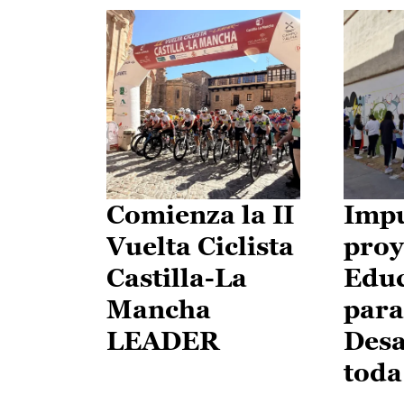
Comienza la II
Impu
Vuelta Ciclista
proy
Castilla-La
Edu
Mancha
para
LEADER
Desa
toda