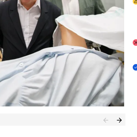
I
I
I
n de Cuenca (CESICU)