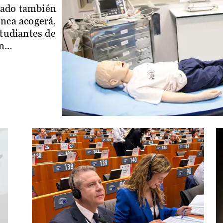
iado también
enca acogerá,
studiantes de
...