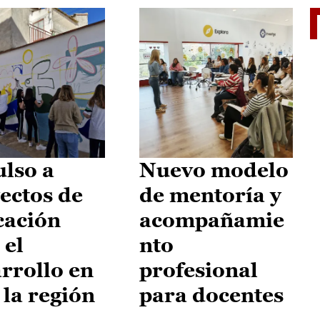
El je
lso a
Nuevo modelo
ectos de
de mentoría y
cación
acompañamie
 el
nto
rrollo en
profesional
 la región
para docentes