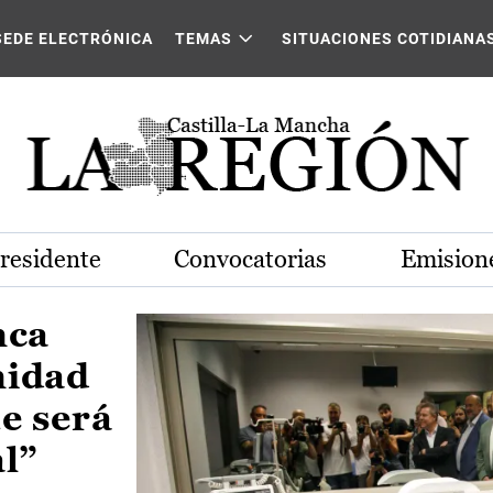
Castilla-La Mancha
SEDE ELECTRÓNICA
TEMAS
SITUACIONES COTIDIANA
Presidente
Convocatorias
Emisione
nca
nidad
e será
al”