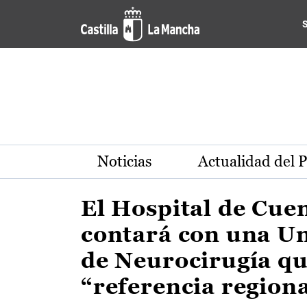
Actualidad de la región de 
Pasar al contenido principal
Noticias
Actualidad del 
El Hospital de Cue
contará con una U
de Neurocirugía qu
“referencia region