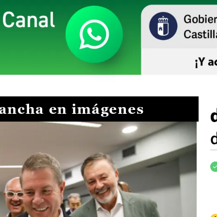
Mancha en imágenes
I