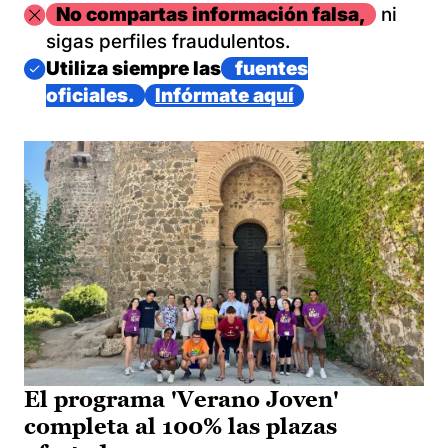
Imagen
No compartas información falsa,
ni
sigas perfiles fraudulentos.
Imagen
Utiliza siempre las
fuentes
oficiales.
Infórmate aquí
El programa 'Verano Joven'
completa al 100% las plazas