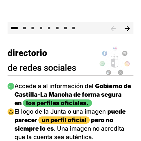
El 
directorio
de redes sociales
Imagen
Accede a al información del
Gobierno de
Castilla-La Mancha de forma segura
en
los perfiles oficiales.
Imagen
El logo de la Junta o una imagen
puede
parecer
un perfil oficial
pero no
siempre lo es
. Una imagen no acredita
que la cuenta sea auténtica.