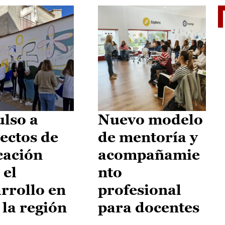
El je
lso a
Nuevo modelo
ectos de
de mentoría y
cación
acompañamie
 el
nto
rrollo en
profesional
 la región
para docentes