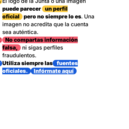
magen
El logo de la Junta o una imagen
puede parecer
un perfil
oficial
pero no siempre lo es
. Una
imagen no acredita que la cuenta
sea auténtica.
magen
No compartas información
falsa,
ni sigas perfiles
fraudulentos.
magen
Utiliza siempre las
fuentes
oficiales.
Infórmate aquí