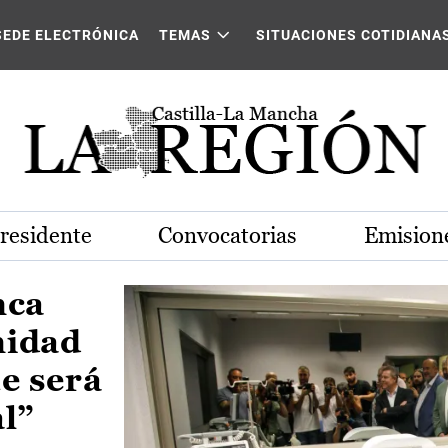
Castilla-La Mancha
SEDE ELECTRÓNICA
TEMAS
SITUACIONES COTIDIANA
Presidente
Convocatorias
Emisione
nca
nidad
e será
al”