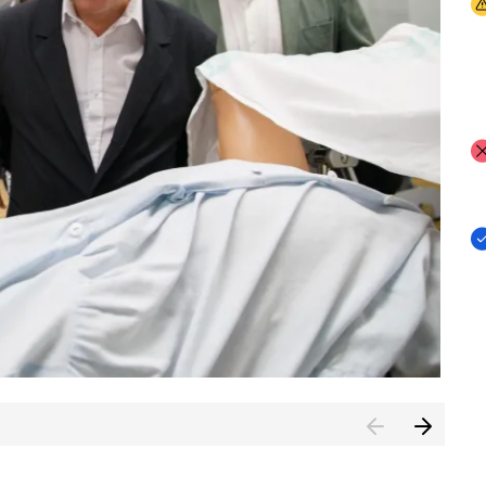
I
I
I
n de Cuenca (CESICU)