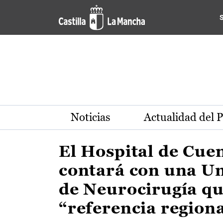
Actualidad de la región de 
Pasar al contenido principal
Noticias
Actualidad del 
El Hospital de Cue
contará con una U
de Neurocirugía qu
“referencia region