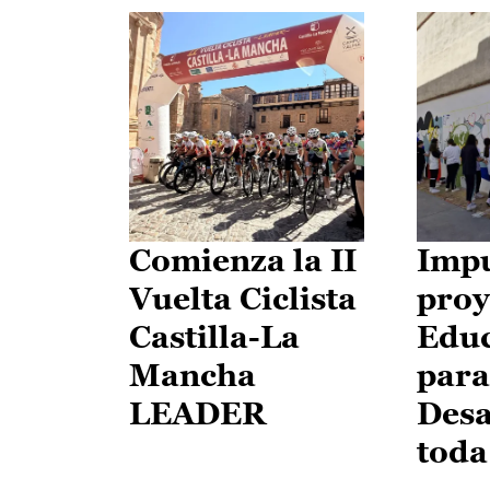
Comienza la II
Impu
Vuelta Ciclista
proy
Castilla-La
Edu
Mancha
para
LEADER
Desa
toda