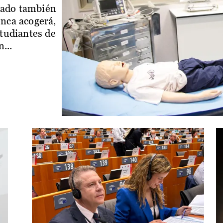
iado también
enca acogerá,
studiantes de
...