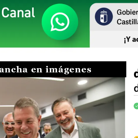
Mancha en imágenes
I