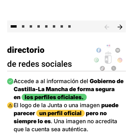
El 
directorio
de redes sociales
Imagen
Accede a al información del
Gobierno de
Castilla-La Mancha de forma segura
en
los perfiles oficiales.
Imagen
El logo de la Junta o una imagen
puede
parecer
un perfil oficial
pero no
siempre lo es
. Una imagen no acredita
que la cuenta sea auténtica.