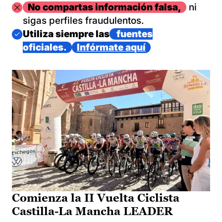
Imagen
No compartas información falsa,
ni
sigas perfiles fraudulentos.
Imagen
Utiliza siempre las
fuentes
oficiales.
Infórmate aquí
Comienza la II Vuelta Ciclista
Castilla-La Mancha LEADER