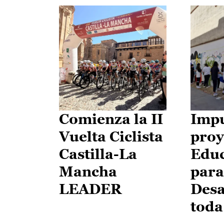
Comienza la II
Impu
Vuelta Ciclista
proy
Castilla-La
Edu
Mancha
para
LEADER
Desa
toda