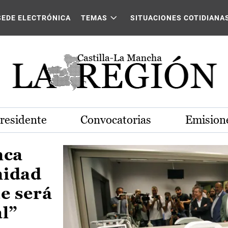
Castilla-La Mancha
SEDE ELECTRÓNICA
TEMAS
SITUACIONES COTIDIANA
Presidente
Convocatorias
Emisione
nca
nidad
e será
al”