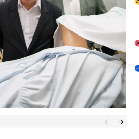
I
I
I
n de Cuenca (CESICU)