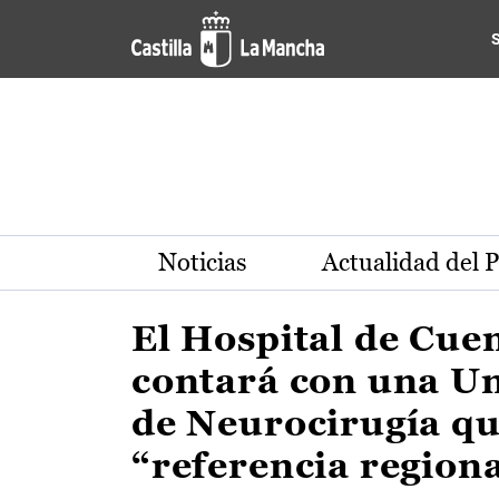
Actualidad de la región de 
Pasar al contenido principal
Noticias
Actualidad del 
El Hospital de Cue
contará con una U
de Neurocirugía qu
“referencia region