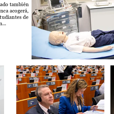
iado también
enca acogerá,
studiantes de
...