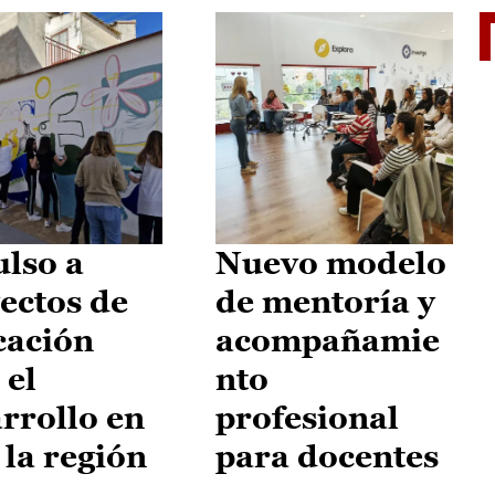
El je
lso a
Nuevo modelo
ectos de
de mentoría y
cación
acompañamie
 el
nto
rrollo en
profesional
 la región
para docentes