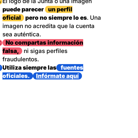
magen
El logo de la Junta o una imagen
puede parecer
un perfil
oficial
pero no siempre lo es
. Una
imagen no acredita que la cuenta
sea auténtica.
magen
No compartas información
falsa,
ni sigas perfiles
fraudulentos.
magen
Utiliza siempre las
fuentes
oficiales.
Infórmate aquí