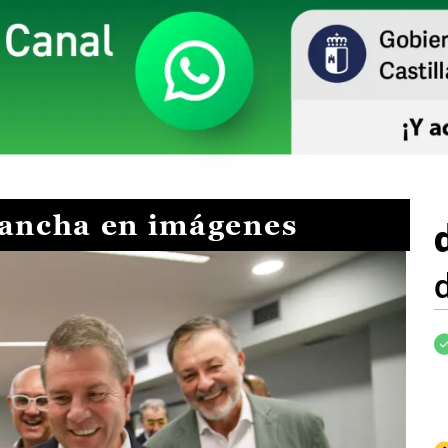
Mancha en imágenes
I