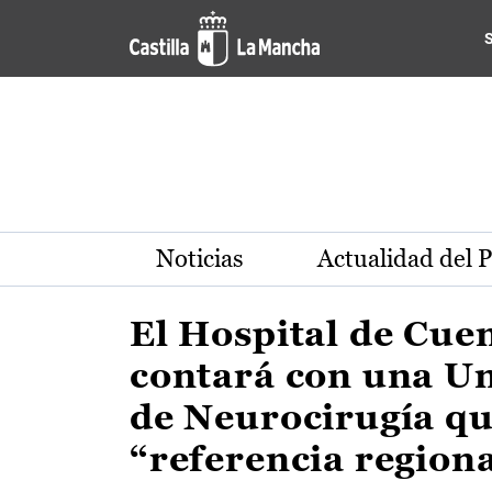
Actualidad de la región de 
Pasar al contenido principal
Noticias
Actualidad del 
El Hospital de Cue
contará con una U
de Neurocirugía qu
“referencia region