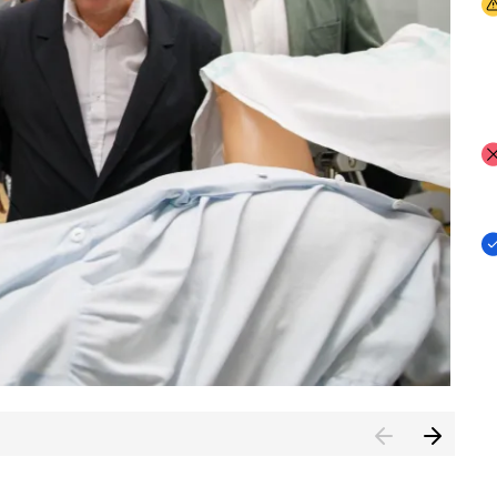
I
I
I
n de Cuenca (CESICU)