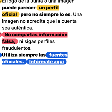
magen
El logo de la Junta o una imagen
puede parecer
un perfil
oficial
pero no siempre lo es
. Una
imagen no acredita que la cuenta
sea auténtica.
magen
No compartas información
falsa,
ni sigas perfiles
fraudulentos.
magen
Utiliza siempre las
fuentes
oficiales.
Infórmate aquí