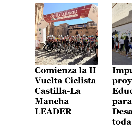
Comienza la II
Impu
Vuelta Ciclista
proy
Castilla-La
Edu
Mancha
para
LEADER
Desa
toda