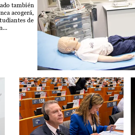
iado también
enca acogerá,
studiantes de
...