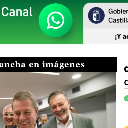
Mancha en imágenes
I