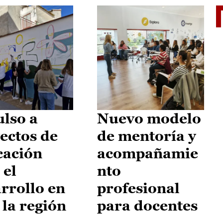
El je
lso a
Nuevo modelo
ectos de
de mentoría y
cación
acompañamie
 el
nto
rrollo en
profesional
 la región
para docentes