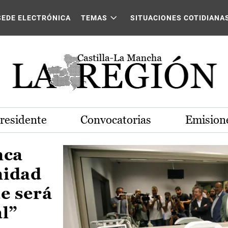
Castilla-La Mancha
SEDE ELECTRÓNICA
TEMAS
SITUACIONES COTIDIANA
Presidente
Convocatorias
Emisione
nca
nidad
e será
al”