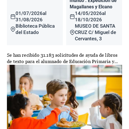
mundo". Expedición de
Magallanes y Elcano
01/07/2026
al
14/05/2026
al
31/08/2026
18/10/2026
Biblioteca Pública
MUSEO DE SANTA
del Estado
CRUZ C/ Miguel de
Cervantes, 3
Se han recibido 31.183 solicitudes de ayuda de libros
de texto para el alumnado de Educación Primaria y...