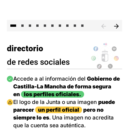
II 
directorio
de redes sociales
Imagen
Accede a al información del
Gobierno de
Castilla-La Mancha de forma segura
en
los perfiles oficiales.
Imagen
El logo de la Junta o una imagen
puede
parecer
un perfil oficial
pero no
siempre lo es
. Una imagen no acredita
que la cuenta sea auténtica.