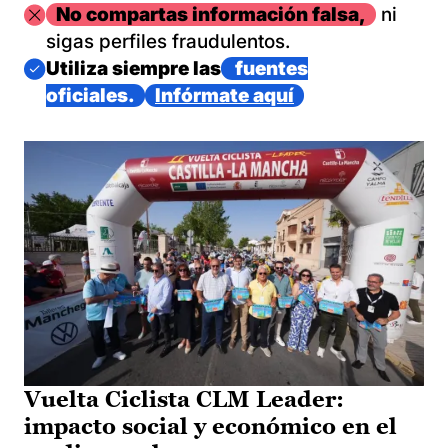
Imagen
No compartas información falsa,
ni
sigas perfiles fraudulentos.
Imagen
Utiliza siempre las
fuentes
oficiales.
Infórmate aquí
Vuelta Ciclista CLM Leader:
impacto social y económico en el