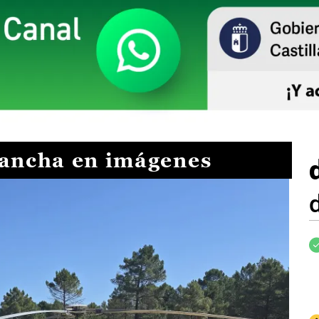
Mancha en imágenes
I