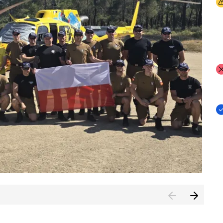
I
I
I
rcambiar por tercer año consecutivo formación y experienci