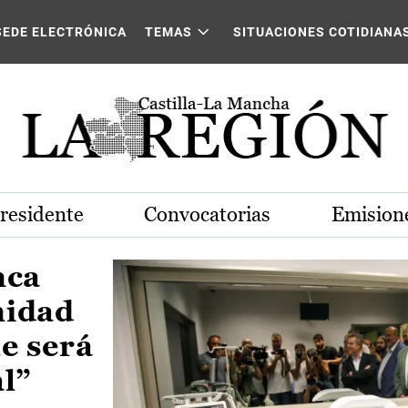
Castilla-La Mancha
SEDE ELECTRÓNICA
TEMAS
SITUACIONES COTIDIANA
Presidente
Convocatorias
Emisione
nca
nidad
e será
al”