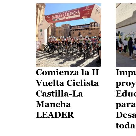
Comienza la II
Impu
Vuelta Ciclista
proy
Castilla-La
Edu
Mancha
para
LEADER
Desa
toda