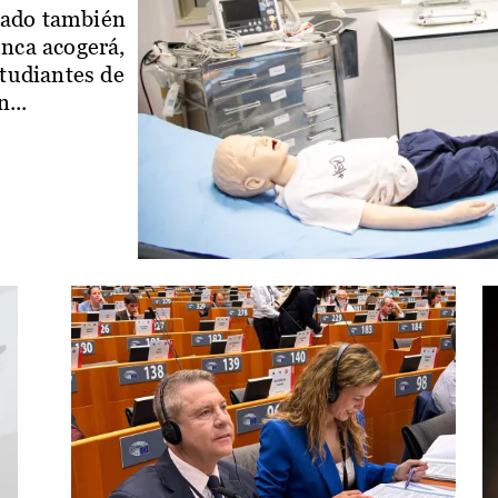
iado también
enca acogerá,
studiantes de
...