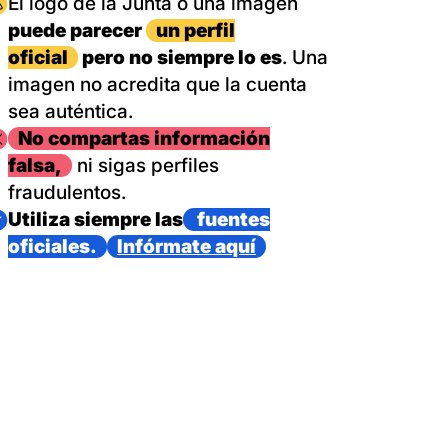
magen
El logo de la Junta o una imagen
puede parecer
un perfil
oficial
pero no siempre lo es
. Una
imagen no acredita que la cuenta
sea auténtica.
magen
No compartas información
falsa,
ni sigas perfiles
fraudulentos.
magen
Utiliza siempre las
fuentes
oficiales.
Infórmate aquí
as con un dispositivo internacional de bomberos forestales,