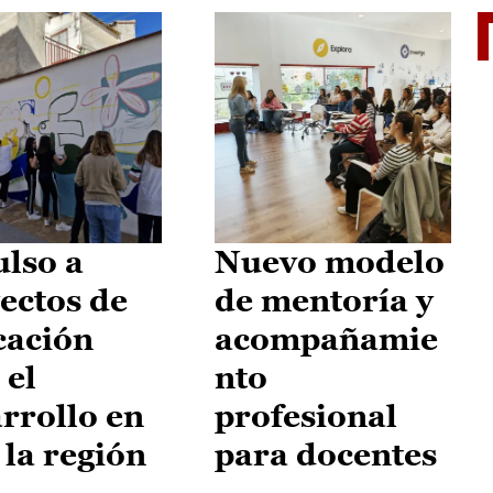
II Vu
lso a
Nuevo modelo
ectos de
de mentoría y
cación
acompañamie
 el
nto
rrollo en
profesional
 la región
para docentes