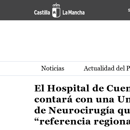
Actualidad de la región de 
Pasar al contenido principal
Noticias
Actualidad del 
El Hospital de Cue
contará con una U
de Neurocirugía qu
“referencia region