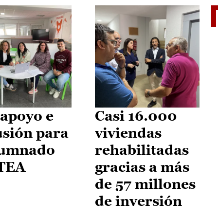
II Vu
apoyo e
Casi 16.000
usión para
viviendas
lumnado
rehabilitadas
 TEA
gracias a más
de 57 millones
de inversión