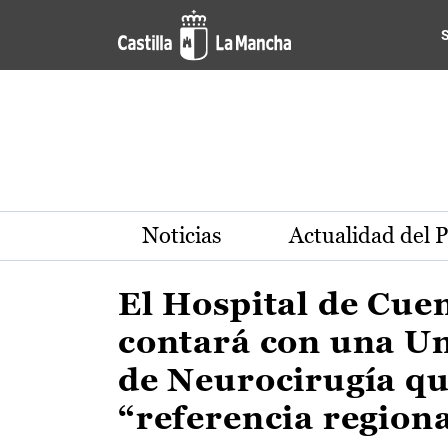
Actualidad de la región de 
Pasar al contenido principal
Noticias
Actualidad del 
El Hospital de Cue
contará con una U
de Neurocirugía qu
“referencia region