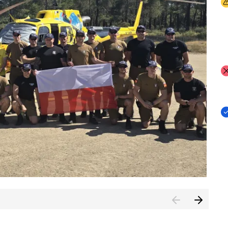
I
I
I
rcambiar por tercer año consecutivo formación y experienci