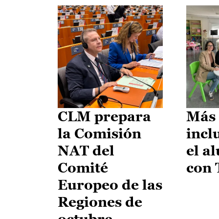
CLM prepara
Más 
la Comisión
incl
NAT del
el a
Comité
con
Europeo de las
Regiones de
octubre