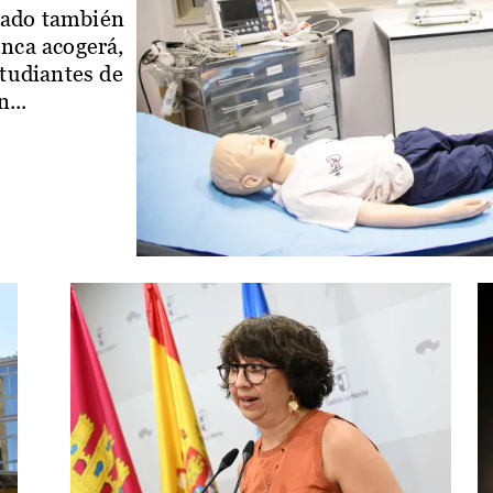
iado también
enca acogerá,
studiantes de
...