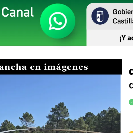
Mancha en imágenes
I