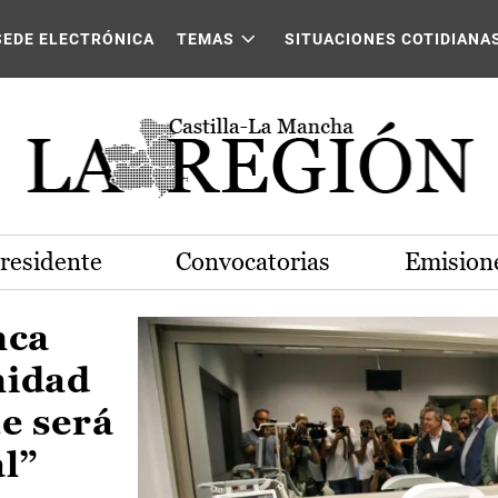
Castilla-La Mancha
SEDE ELECTRÓNICA
TEMAS
SITUACIONES COTIDIANA
Presidente
Convocatorias
Emisione
nca
nidad
e será
al”