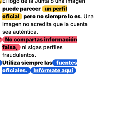
magen
El logo de la Junta o una imagen
puede parecer
un perfil
oficial
pero no siempre lo es
. Una
imagen no acredita que la cuenta
sea auténtica.
magen
No compartas información
falsa,
ni sigas perfiles
fraudulentos.
magen
Utiliza siempre las
fuentes
oficiales.
Infórmate aquí
as con un dispositivo internacional de bomberos forestales,