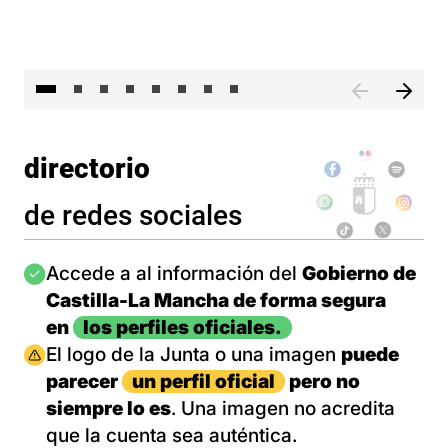
El 
directorio
de redes sociales
Imagen
Accede a al información del
Gobierno de
Castilla-La Mancha de forma segura
en
los perfiles oficiales.
Imagen
El logo de la Junta o una imagen
puede
parecer
un perfil oficial
pero no
siempre lo es
. Una imagen no acredita
que la cuenta sea auténtica.