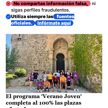
Imagen
No compartas información falsa,
ni
sigas perfiles fraudulentos.
Imagen
Utiliza siempre las
fuentes
oficiales.
Infórmate aquí
El programa 'Verano Joven'
completa al 100% las plazas