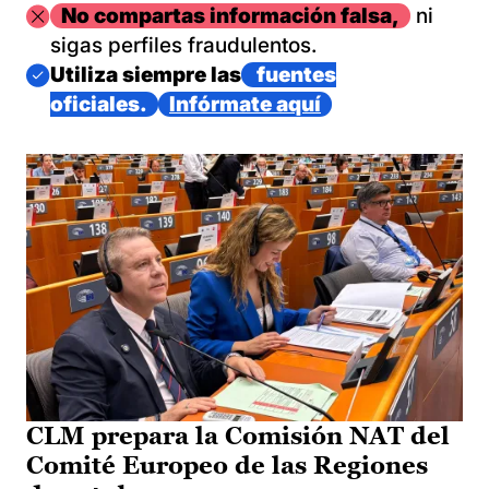
Imagen
No compartas información falsa,
ni
sigas perfiles fraudulentos.
Imagen
Utiliza siempre las
fuentes
oficiales.
Infórmate aquí
CLM prepara la Comisión NAT del
Comité Europeo de las Regiones