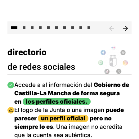
II 
directorio
de redes sociales
Imagen
Accede a al información del
Gobierno de
Castilla-La Mancha de forma segura
en
los perfiles oficiales.
Imagen
El logo de la Junta o una imagen
puede
parecer
un perfil oficial
pero no
siempre lo es
. Una imagen no acredita
que la cuenta sea auténtica.