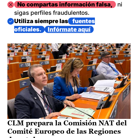
Imagen
No compartas información falsa,
ni
sigas perfiles fraudulentos.
Imagen
Utiliza siempre las
fuentes
oficiales.
Infórmate aquí
CLM prepara la Comisión NAT del
Comité Europeo de las Regiones