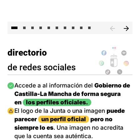
II 
directorio
de redes sociales
Imagen
Accede a al información del
Gobierno de
Castilla-La Mancha de forma segura
en
los perfiles oficiales.
Imagen
El logo de la Junta o una imagen
puede
parecer
un perfil oficial
pero no
siempre lo es
. Una imagen no acredita
que la cuenta sea auténtica.