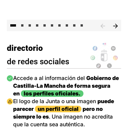
II 
directorio
de redes sociales
Imagen
Accede a al información del
Gobierno de
Castilla-La Mancha de forma segura
en
los perfiles oficiales.
Imagen
El logo de la Junta o una imagen
puede
parecer
un perfil oficial
pero no
siempre lo es
. Una imagen no acredita
que la cuenta sea auténtica.