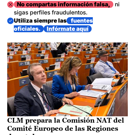
Imagen
No compartas información falsa,
ni
sigas perfiles fraudulentos.
Imagen
Utiliza siempre las
fuentes
oficiales.
Infórmate aquí
CLM prepara la Comisión NAT del
Comité Europeo de las Regiones