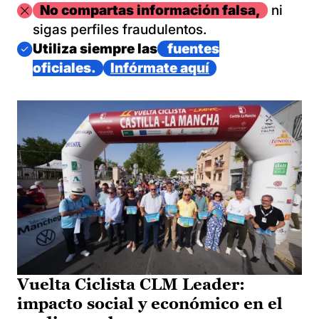
Imagen
No compartas información falsa,
ni
sigas perfiles fraudulentos.
Imagen
Utiliza siempre las
fuentes
oficiales.
Infórmate aquí
Vuelta Ciclista CLM Leader:
impacto social y económico en el