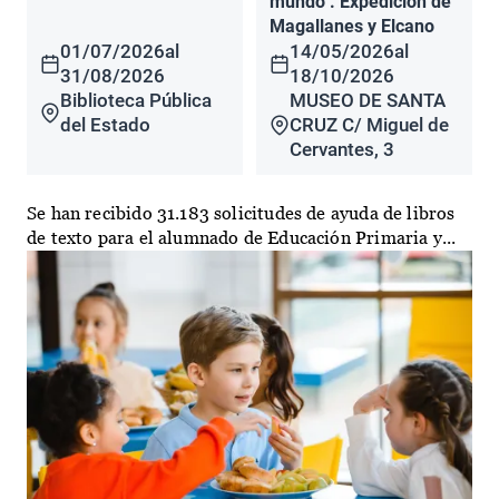
mundo". Expedición de
Magallanes y Elcano
01/07/2026
al
14/05/2026
al
31/08/2026
18/10/2026
Biblioteca Pública
MUSEO DE SANTA
del Estado
CRUZ C/ Miguel de
Cervantes, 3
Se han recibido 31.183 solicitudes de ayuda de libros
de texto para el alumnado de Educación Primaria y...