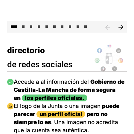
II 
directorio
de redes sociales
Imagen
Accede a al información del
Gobierno de
Castilla-La Mancha de forma segura
en
los perfiles oficiales.
Imagen
El logo de la Junta o una imagen
puede
parecer
un perfil oficial
pero no
siempre lo es
. Una imagen no acredita
que la cuenta sea auténtica.