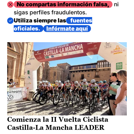
Imagen
No compartas información falsa,
ni
sigas perfiles fraudulentos.
Imagen
Utiliza siempre las
fuentes
oficiales.
Infórmate aquí
Comienza la II Vuelta Ciclista
Castilla-La Mancha LEADER