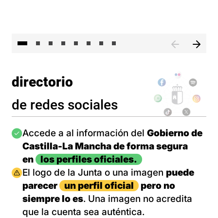
El 
directorio
de redes sociales
Imagen
Accede a al información del
Gobierno de
Castilla-La Mancha de forma segura
en
los perfiles oficiales.
Imagen
El logo de la Junta o una imagen
puede
parecer
un perfil oficial
pero no
siempre lo es
. Una imagen no acredita
que la cuenta sea auténtica.