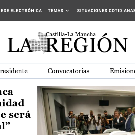
Castilla-La Mancha
SEDE ELECTRÓNICA
TEMAS
SITUACIONES COTIDIANA
Presidente
Convocatorias
Emisione
nca
nidad
e será
al”