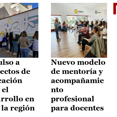
El je
lso a
Nuevo modelo
ectos de
de mentoría y
cación
acompañamie
 el
nto
rrollo en
profesional
 la región
para docentes