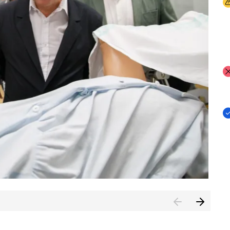
I
I
I
n de Cuenca (CESICU)