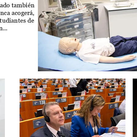
iado también
enca acogerá,
studiantes de
...