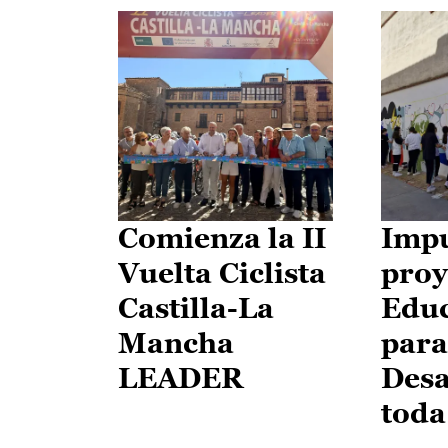
Comienza la II
Impu
Vuelta Ciclista
proy
Castilla-La
Edu
Mancha
para
LEADER
Desa
toda