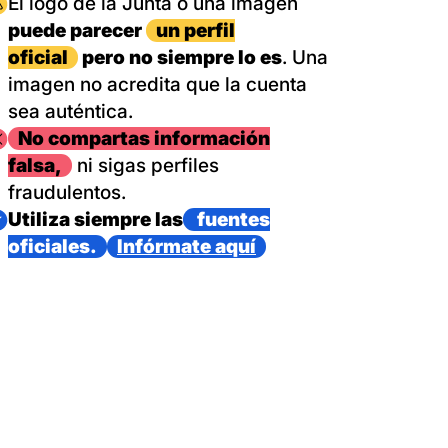
magen
El logo de la Junta o una imagen
puede parecer
un perfil
oficial
pero no siempre lo es
. Una
imagen no acredita que la cuenta
sea auténtica.
magen
No compartas información
falsa,
ni sigas perfiles
fraudulentos.
magen
Utiliza siempre las
fuentes
oficiales.
Infórmate aquí