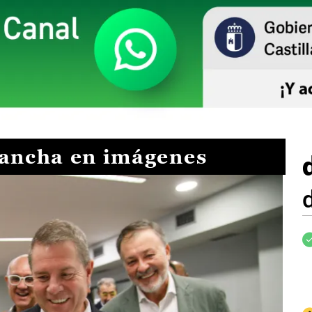
Mancha en imágenes
I