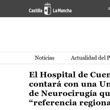
Actualidad de la región de 
Pasar al contenido principal
Noticias
Actualidad del 
El Hospital de Cue
contará con una U
de Neurocirugía qu
“referencia region