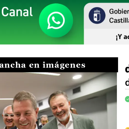
Mancha en imágenes
I