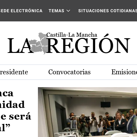
Castilla-La Mancha
SEDE ELECTRÓNICA
TEMAS
SITUACIONES COTIDIANA
Presidente
Convocatorias
Emisione
nca
nidad
e será
al”