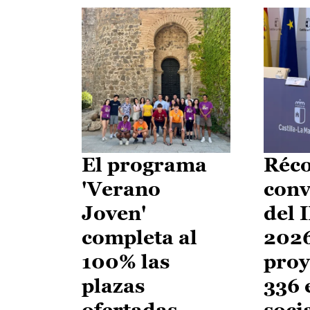
El programa
Réco
'Verano
conv
Joven'
del 
completa al
2026
100% las
proy
plazas
336 
ofertadas
soci