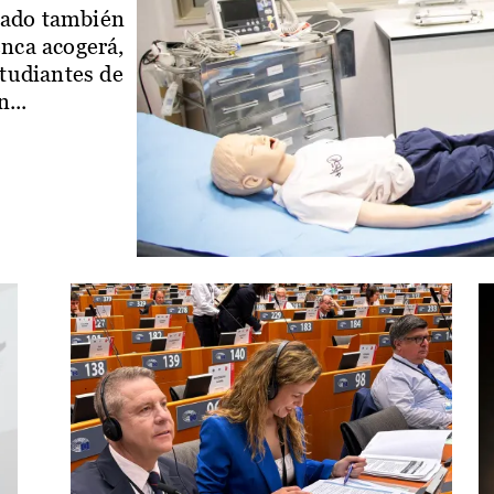
iado también
enca acogerá,
studiantes de
...