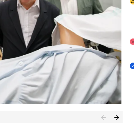
I
I
I
n de Cuenca (CESICU)