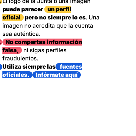
magen
El logo de la Junta o una imagen
puede parecer
un perfil
oficial
pero no siempre lo es
. Una
imagen no acredita que la cuenta
sea auténtica.
magen
No compartas información
falsa,
ni sigas perfiles
fraudulentos.
magen
Utiliza siempre las
fuentes
oficiales.
Infórmate aquí