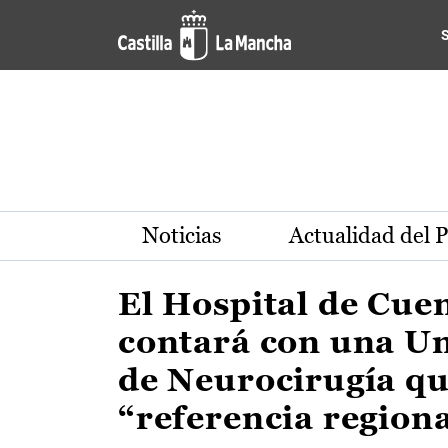
Actualidad de la región de 
Pasar al contenido principal
Noticias
Actualidad del 
El Hospital de Cue
contará con una U
de Neurocirugía qu
“referencia region