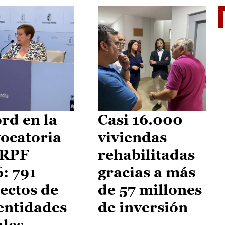
El je
rd en la
Casi 16.000
ocatoria
viviendas
IRPF
rehabilitadas
: 791
gracias a más
ectos de
de 57 millones
entidades
de inversión
ales