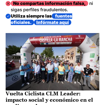
Imagen
No compartas información falsa,
ni
sigas perfiles fraudulentos.
Imagen
Utiliza siempre las
fuentes
oficiales.
Infórmate aquí
Vuelta Ciclista CLM Leader:
impacto social y económico en el