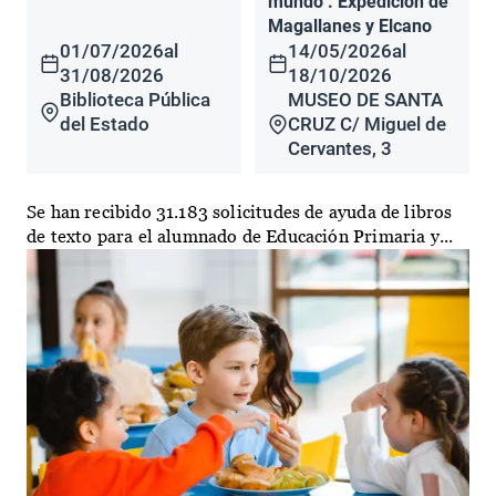
mundo". Expedición de
Magallanes y Elcano
01/07/2026
al
14/05/2026
al
31/08/2026
18/10/2026
Biblioteca Pública
MUSEO DE SANTA
del Estado
CRUZ C/ Miguel de
Cervantes, 3
Se han recibido 31.183 solicitudes de ayuda de libros
de texto para el alumnado de Educación Primaria y...