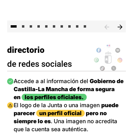
II 
directorio
de redes sociales
Imagen
Accede a al información del
Gobierno de
Castilla-La Mancha de forma segura
en
los perfiles oficiales.
Imagen
El logo de la Junta o una imagen
puede
parecer
un perfil oficial
pero no
siempre lo es
. Una imagen no acredita
que la cuenta sea auténtica.