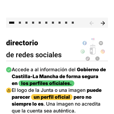
II 
directorio
de redes sociales
Imagen
Accede a al información del
Gobierno de
Castilla-La Mancha de forma segura
en
los perfiles oficiales.
Imagen
El logo de la Junta o una imagen
puede
parecer
un perfil oficial
pero no
siempre lo es
. Una imagen no acredita
que la cuenta sea auténtica.