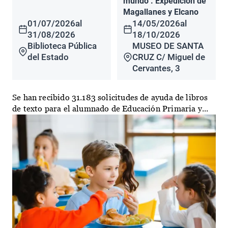
mundo". Expedición de
Magallanes y Elcano
01/07/2026
al
14/05/2026
al
31/08/2026
18/10/2026
Biblioteca Pública
MUSEO DE SANTA
del Estado
CRUZ C/ Miguel de
Cervantes, 3
Se han recibido 31.183 solicitudes de ayuda de libros
de texto para el alumnado de Educación Primaria y...