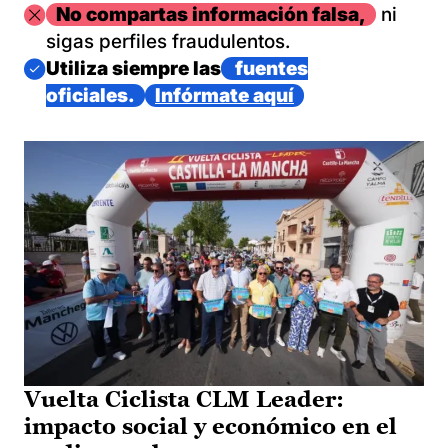
Imagen
No compartas información falsa,
ni
sigas perfiles fraudulentos.
Imagen
Utiliza siempre las
fuentes
oficiales.
Infórmate aquí
Vuelta Ciclista CLM Leader:
impacto social y económico en el