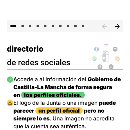
II 
directorio
de redes sociales
Imagen
Accede a al información del
Gobierno de
Castilla-La Mancha de forma segura
en
los perfiles oficiales.
Imagen
El logo de la Junta o una imagen
puede
parecer
un perfil oficial
pero no
siempre lo es
. Una imagen no acredita
que la cuenta sea auténtica.