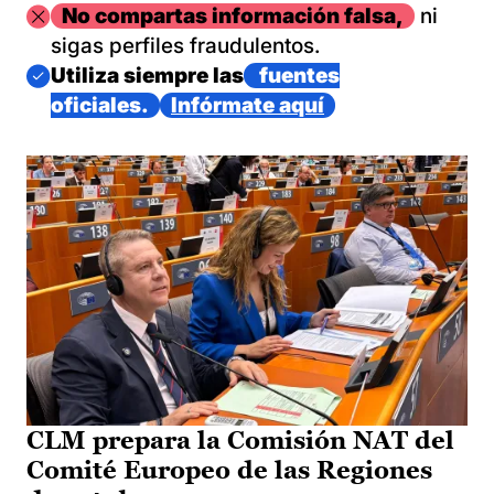
Imagen
No compartas información falsa,
ni
sigas perfiles fraudulentos.
Imagen
Utiliza siempre las
fuentes
oficiales.
Infórmate aquí
CLM prepara la Comisión NAT del
Comité Europeo de las Regiones