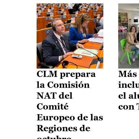
CLM prepara
Más 
la Comisión
incl
NAT del
el a
Comité
con
Europeo de las
Regiones de
octubre