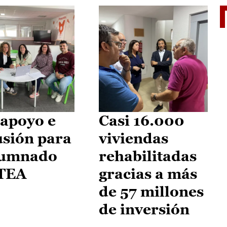
II Vu
apoyo e
Casi 16.000
usión para
viviendas
lumnado
rehabilitadas
 TEA
gracias a más
de 57 millones
de inversión