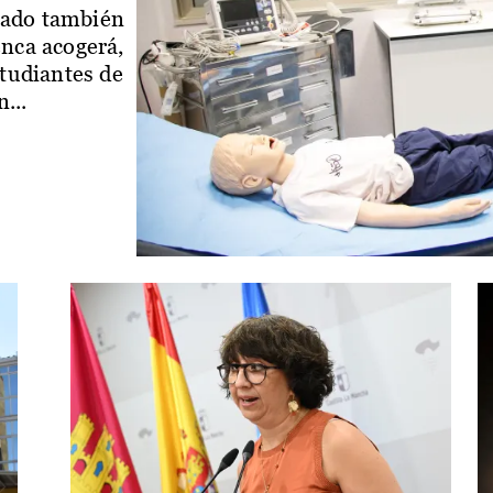
iado también
enca acogerá,
studiantes de
...