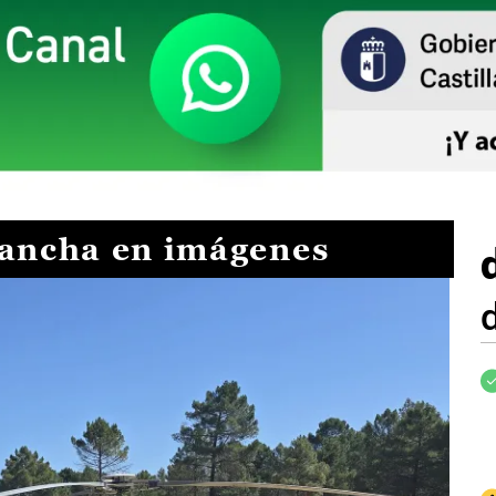
Mancha en imágenes
I