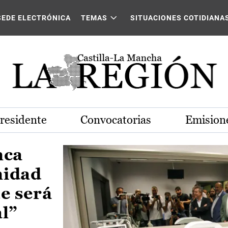
Castilla-La Mancha
SEDE ELECTRÓNICA
TEMAS
SITUACIONES COTIDIANA
Presidente
Convocatorias
Emisione
nca
nidad
e será
al”