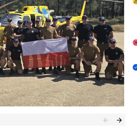
I
I
I
rcambiar por tercer año consecutivo formación y experienci