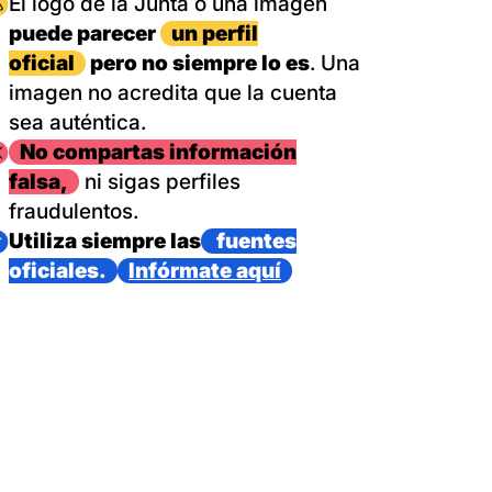
magen
El logo de la Junta o una imagen
puede parecer
un perfil
oficial
pero no siempre lo es
. Una
imagen no acredita que la cuenta
sea auténtica.
magen
No compartas información
falsa,
ni sigas perfiles
fraudulentos.
magen
Utiliza siempre las
fuentes
oficiales.
Infórmate aquí
as con un dispositivo internacional de bomberos forestales,