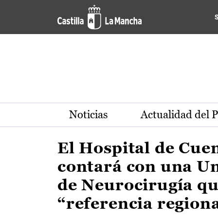
Actualidad de la región de 
Pasar al contenido principal
Noticias
Actualidad del 
El Hospital de Cue
contará con una U
de Neurocirugía qu
“referencia region